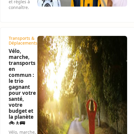
et règles à
connaître.
Transports &
Déplacements
Vélo,
marche,
transports
en
commun :
le trio
gagnant
pour votre
santé,
votre
budget et
la planète
🚲🚶🚌
Vélo, marche,