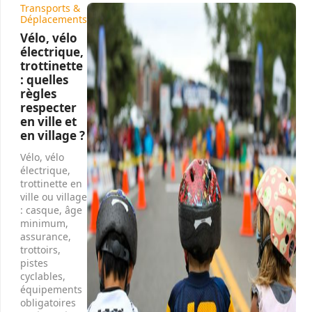
Transports &
Déplacements
Vélo, vélo
électrique,
trottinette
: quelles
règles
respecter
en ville et
en village ?
Vélo, vélo
électrique,
trottinette en
ville ou village
: casque, âge
minimum,
assurance,
trottoirs,
pistes
cyclables,
équipements
obligatoires