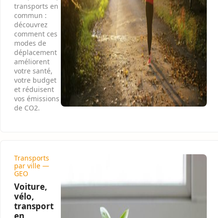
transports en
commun :
découvrez
comment ces
modes de
déplacement
améliorent
votre santé,
votre budget
et réduisent
vos émissions
de CO2.
Transports
par ville —
GEO
Voiture,
vélo,
transport
en