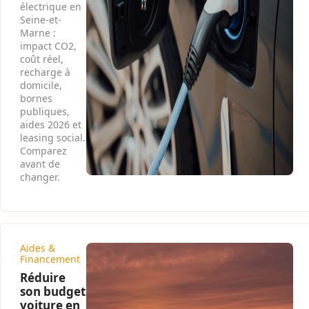
électrique en
Seine-et-
Marne :
impact CO2,
coût réel,
recharge à
domicile,
bornes
publiques,
aides 2026 et
leasing social.
Comparez
avant de
changer.
Aides &
Financement
Réduire
son budget
voiture en