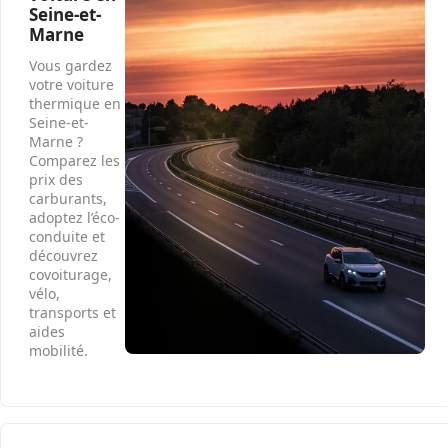
Seine-et-
Marne
Vous gardez
votre voiture
thermique en
Seine-et-
Marne ?
Comparez les
prix des
carburants,
adoptez l’éco-
conduite et
découvrez
covoiturage,
vélo,
transports et
aides
mobilité.